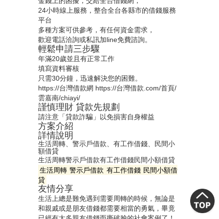
金錢上的困擾，交給全台借錢網，
24小時線上服務，整合全台各縣市的借錢服務
平台
多種方案可供參考，有任何資金需求，
歡迎電話洽詢或私訊加line免費諮詢。
輕鬆申請三步驟
年滿20歲並且有正常工作
填寫資料審核
只需30分鐘，迅速解決您的困難。
https://台灣借款網
https://台灣借款.com/首頁/
雲嘉南/chiayi/
謹慎理財 貸款先規劃
請注意「貸款詐騙」以免損害自身權益
方案介紹
詳情說明
生活周轉、警示戶借款、有工作借錢、民間小
額借貸
生活周轉
警示戶借款
有工作借錢
民間小額借貸
生活周轉
警示戶借款
有工作借錢
民間小額借
貸
友情分享
生活上總是難免遇到需要周轉的時候，無論是
和親戚或是朋友借錢都需要相當的勇氣，畢竟
已經有太多親友借錢而撕破臉的社會案例了！