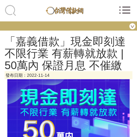
「嘉義借款」現金即刻達
不限行業 有薪轉就放款 |
50萬內 保證月息 不催繳
發布日期：2022-11-14