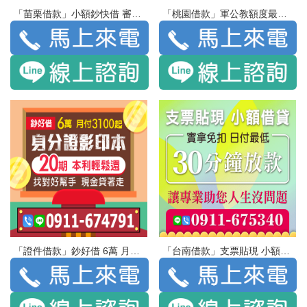
「苗栗借款」小額鈔快借 審核快速 當日過件手續簡便 無負擔 | 26萬內 條件好談 不囉嗦 免費諮詢 現辦現領
「桃園借款」軍公教額度最高 學生方案門檻最低 | 快速紓困 手續簡便 專業諮詢
「證件借款」鈔好借 6萬 月付3100起 身分證影印本 | 20期 本利輕鬆還 找對好幫手 現金貸著走
「台南借款」支票貼現 小額借貸 實拿免扣 日付最低 | 30分鐘放款 讓專業助您人生沒問題