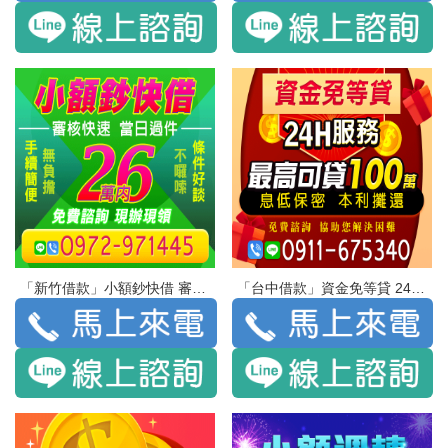
「新竹借款」小額鈔快借 審核快速 當日過件手續簡便 無負擔 | 26萬內 條件好談 不囉嗦 免費諮詢 現辦現領
「台中借款」資金免等貸 24H服務 最高可貸100萬 | 息低保密 本利攤還 免費諮詢 協助您借決困難