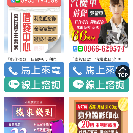
「彰化借款」借錢中心 利息低給你 金額寬貸你 繳款不逼你 真的 | 另有學生專案
「南投借款」汽機車借貸 免留車 | 66萬內 日付月付 彈性配合 代償高利 保密