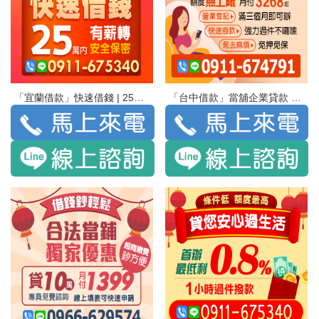
「宜蘭借款」快速借錢 | 25萬 有薪轉 安全保密
「台中借款」當舖企業貸款 營業週轉擴充增設不用等 額度無上限 月付3268起 | 營業登記 滿三個月即可辦 快速撥款 強力過件不囉嗦 免去煩惱 免押免保