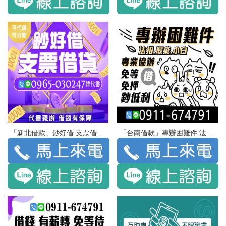
「新北借款」鈔好借 支票借貸 | 代書親辦 借錢有保障
「台南借款」專辦困難件 法扣 瑕疵 小白 | 借 專業協辦 免等 免押 鈔低利