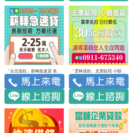
「台北借款」薪轉急速貸 長期短期 方案任選 | 2-25萬 免手續費 免求人 小額應急 大額週轉
「雲林借款」支票貼現 小額借貸 實拿免扣 日付最低 | 30分鐘放款 讓專業助您人生沒問題