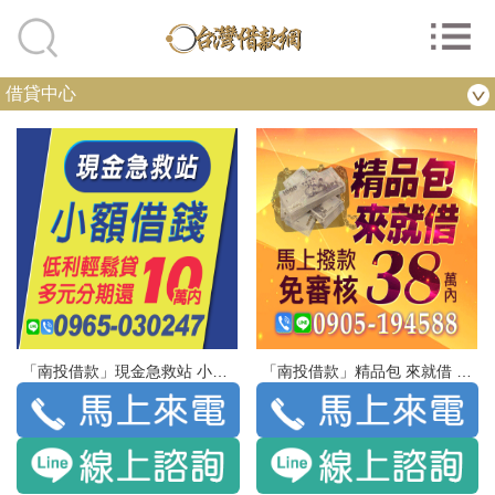
借貸中心
「南投借款」現金急救站 小額借錢 | 10萬 低利輕鬆貸 多元分期還
「南投借款」精品包 來就借 | 38萬內 馬上撥款 免審核