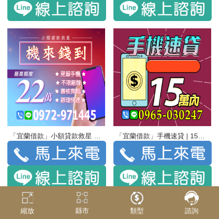
「宜蘭借款」小額貸款救星 機來錢到 最高額度22萬 | 免留手機 不限廠牌 審核寬鬆 辦理快速
「宜蘭借款」手機速貸 | 15萬內 免押免保免聯徵
縮放
縣市
類型
諮詢