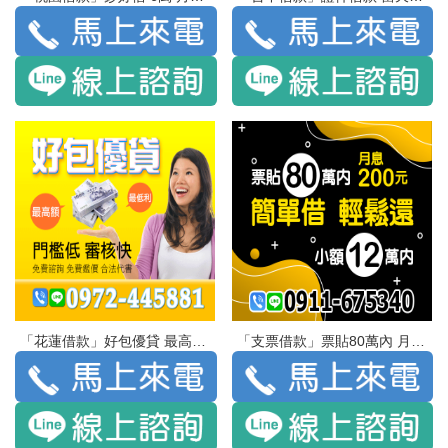
「花蓮借款」好包優貸 最高額 最低利 | 門檻低 審核快 免費諮詢 免費鑑價 合法代書
「支票借款」票貼80萬內 月息200 小額12萬內 | 簡單借 輕鬆還