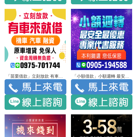
「苗栗借款」立刻放款 有車來就借 | 機車 汽車 融資 免留車 免保人 資金周轉無負擔
「小額借款」小額週轉 最安全 最優惠 | 專業代書服務 本利攤還 息低保密