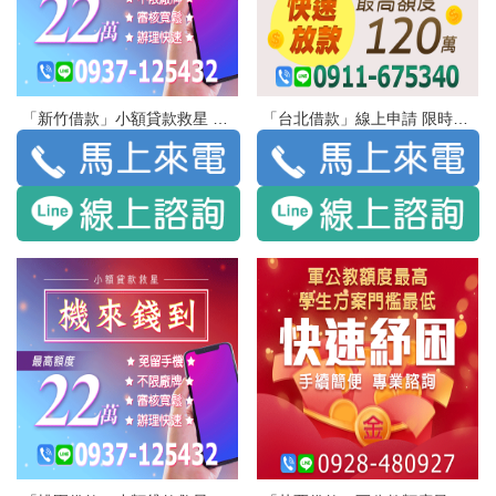
「新竹借款」小額貸款救星 機來錢到 最高額度22萬 | 免留手機 不限廠牌 審核寬鬆 辦理快速
「台北借款」線上申請 限時優貸 | 快速放款 最高額度120萬