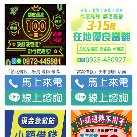
「彰化借款」融資 週轉 最高額度100萬 瑕疵可談 | 缺錢沒管道 銀行貸給你
「當鋪借款」夜市 攤販 店面 商家 代償高利 誠信經營 | 3-15萬 在地優良當舖 長短期借貸 支客票 薪轉貸