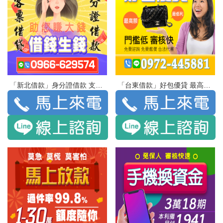
「新北借款」身分證借款 支客票借貸 | 助您賺大錢 借錢生錢
「台東借款」好包優貸 最高額 最低利 | 門檻低 審核快 免費諮詢 免費鑑價 合法代書