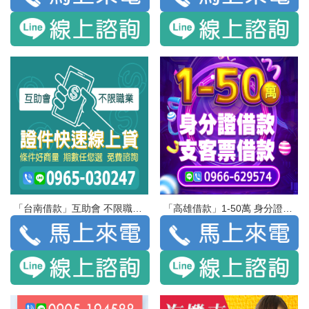
「台南借款」互助會 不限職業 證件快速線上貸 | 條件好商量 期數任您選 免費諮詢
「高雄借款」1-50萬 身分證借款 | 支客票借款