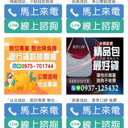
「桃園借款」小額貸款救星 機來錢到 最高額度22萬 | 免留手機 不限廠牌 審核寬鬆 辦理快速
「苗栗借款」軍公教額度最高 學生方案門檻最低 | 快速紓困 手續簡便 專業諮詢
「台北借款」親切專業 整合降負擔 銀行貸款超專業 | 公開透明 合法專業
「屏東借款」業界口碑 免費鑑價 精品包 最好貸 十年經驗 專業合法 | 彈性好商量 諮詢不收費 竭誠歡迎您的來電