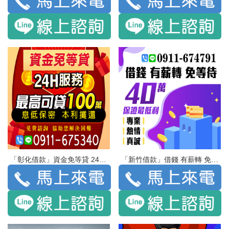
「彰化借款」資金免等貸 24H服務 最高可貸100萬 | 息低保密 本利攤還 免費諮詢 協助您借決困難
「新竹借款」借錢 有薪轉 免等待 | 40萬 保證最低利 專業 熱情 真誠