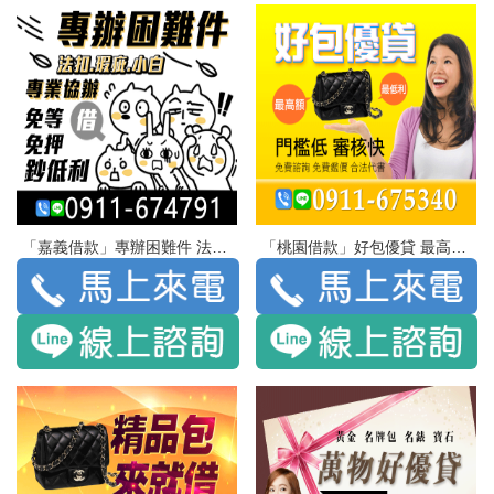
「嘉義借款」專辦困難件 法扣 瑕疵 小白 | 借 專業協辦 免等 免押 鈔低利
「桃園借款」好包優貸 最高額 最低利 | 門檻低 審核快 免費諮詢 免費鑑價 合法代書