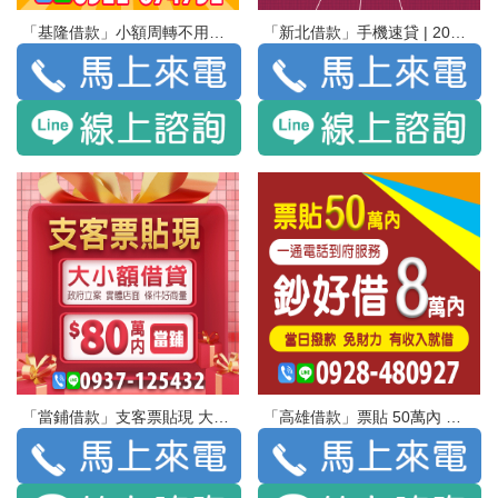
「基隆借款」小額周轉不用等 年滿18歲即可貸 | 額度最高30萬 低利優惠中 生活費 水電費 學費 卡債 房租
「新北借款」手機速貸 | 20萬內 免押免保免聯徵
「當鋪借款」支客票貼現 大小額借貸 政府立案 實體店面 條件好商量 | 80萬內 當鋪
「高雄借款」票貼 50萬內 一通電話到府服務 | 鈔好借 8萬內 當日撥款 免財力 有收入就借