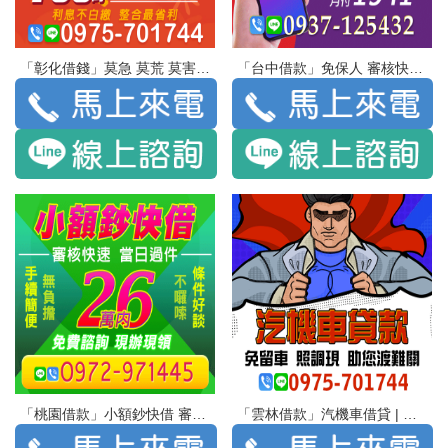
「彰化借錢」莫急 莫荒 莫害怕 馬上放款 過件率99.8% | 1-30萬 額度隨你 利息不白繳 整合最省利
「台中借款」免保人 審核快速 手機換資金 | 3萬18期 本利攤 月付1941
「桃園借款」小額鈔快借 審核快速 當日過件手續簡便 無負擔 | 26萬內 條件好談 不囉嗦 免費諮詢 現辦現領
「雲林借款」汽機車借貸 | 免留車 照調現 助您渡難關