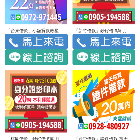
「台東借款」小額貸款救星 機來錢到 最高額度22萬 | 免留手機 不限廠牌 審核寬鬆 辦理快速
「新竹借款」鈔好借 6萬 月付3100起 身分證影印本 | 20期 本利輕鬆還 找對好幫手 現金貸著走
「桃園借款」鈔好借 6萬 月付3100起 身分證影印本 | 20期 本利輕鬆還 找對好幫手 現金貸著走
「台中借款」證件借款 當天核貸 彈性靈活 | 20萬內 來電就借