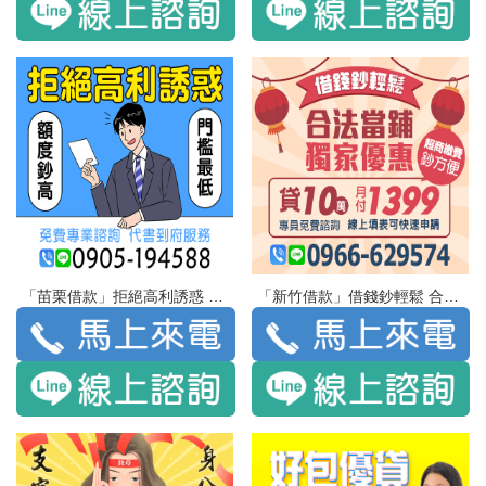
「苗栗借款」拒絕高利誘惑 額度鈔高 門檻最低 | 免費專業諮詢 代書到府服務
「新竹借款」借錢鈔輕鬆 合法當舖 獨家優惠 貸10萬 月付1399 | 超商繳費 鈔方便 專員免費諮詢 線上填表可快速申請