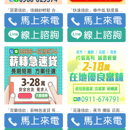
「苗栗借款」借錢鈔輕鬆 合法當舖 獨家優惠 貸10萬 月付1399 | 超商繳費 鈔方便 專員免費諮詢 線上填表可快速申請
「快速借款」條件低 額度最高 貸您安心過生活 | 首辦最低利0.8% 1小時過件撥款
「宜蘭借款」薪轉急速貸 長期短期 方案任選 | 3-28萬 免手續費 免求人 小額應急 大額週轉
「花蓮借款」夜市 攤販 店面 商家 代償高利 誠信經營 | 2-18萬 在地優良當舖 長短期借貸 支客票 薪轉貸