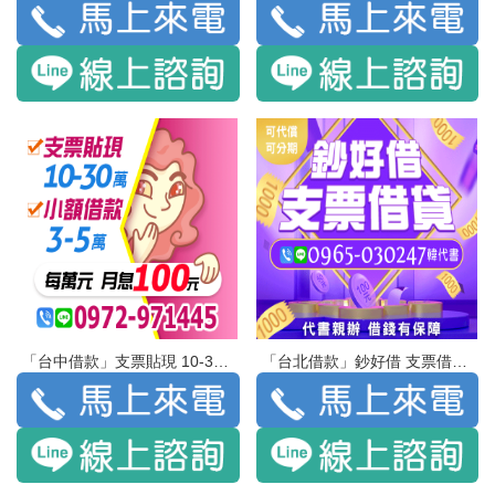
「台中借款」支票貼現 10-30萬 小額借款3-5萬 | 每萬元 月息100
「台北借款」鈔好借 支票借貸 | 代書親辦 借錢有保障