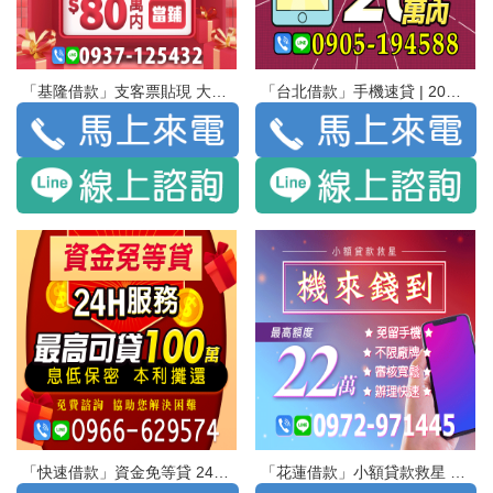
「基隆借款」支客票貼現 大小額借貸 政府立案 實體店面 條件好商量 | 80萬內 當鋪
「台北借款」手機速貸 | 20萬內 免押免保免聯徵
「快速借款」資金免等貸 24H服務 最高可貸100萬 | 息低保密 本利攤還 免費諮詢 協助您借決困難
「花蓮借款」小額貸款救星 機來錢到 最高額度22萬 | 免留手機 不限廠牌 審核寬鬆 辦理快速