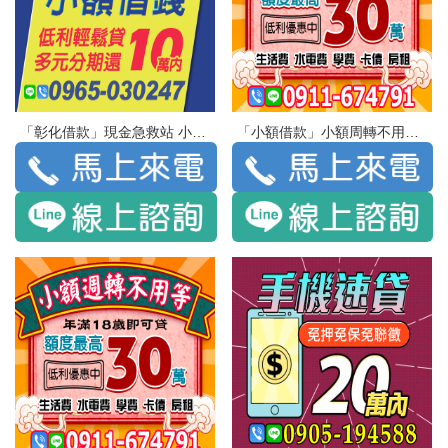
「彰化借款」現金急救站 小額借錢 | 10萬 低利輕鬆貸 多元分期還
「小額借款」小額周轉不用等 年滿18歲即可貸 | 額度最高30萬 低利優惠中 生活費 水電費 學費 卡債 房租