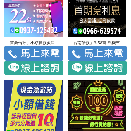
「苗栗借款」小額貸款救星 機來錢到 最高額度22萬 | 免留手機 不限廠牌 審核寬鬆 辦理快速
「台南借款」3-58萬 汽機車 黃金精品 3C產品 馬上貸 | 首期免利息 合法當舖 低利放款