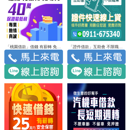
「桃園借款」借錢 有薪轉 免等待 | 40萬 保證最低利 專業 熱情 真誠
「證件借款」互助會 不限職業 證件快速線上貸 | 條件好商量