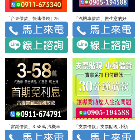
「台東借款」快速借錢 | 25萬 有薪轉 安全保密
「汽機車借款」做生意的好幫手 汽機車借款 | 長短期週轉 不限車齡 不留車 免押證
「當鋪借款」3-58萬 汽機車 黃金精品 3C產品 馬上貸 | 首期免利息 合法當舖 低利放款
「支票借款」支票貼現 小額借貸 實拿免扣 日付最低 | 30分鐘放款 讓專業助您人生沒問題