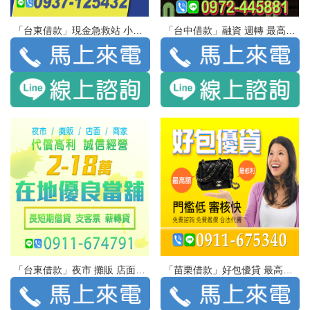
「台東借款」現金急救站 小額借錢 | 10萬 低利輕鬆貸 多元分期還
「台中借款」融資 週轉 最高額度100萬 瑕疵可談 | 缺錢沒管道 銀行貸給你
「台東借款」夜市 攤販 店面 商家 代償高利 誠信經營 | 2-18萬 在地優良當舖 長短期借貸 支客票 薪轉貸
「苗栗借款」好包優貸 最高額 最低利 | 門檻低 審核快 免費諮詢 免費鑑價 合法代書