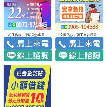
「花蓮借款」小額貸款救星 機來錢到 最高額度22萬 | 免留手機 不限廠牌 審核寬鬆 辦理快速
「宜蘭借款」勞工辛苦我最知 輕鬆借貸沒壓力 | 實拿免扣 彈性還款方案