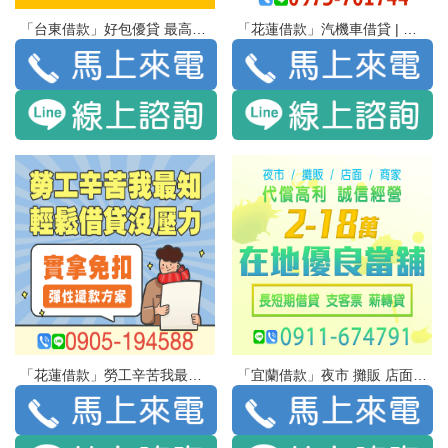
「台東借款」好包優貸 最高額 最低利 | 門檻低 審核快 免費諮詢 免費鑑價 合法代書
「花蓮借款」汽機車借貸 | 免留車 照調現 助您渡難關
「花蓮借款」勞工辛苦我最知 輕鬆借貸沒壓力 | 實拿免扣 彈性還款方案
「宜蘭借款」夜市 攤販 店面 商家 代償高利 誠信經營 | 2-18萬 在地優良當舖 長短期借貸 支客票 薪轉貸