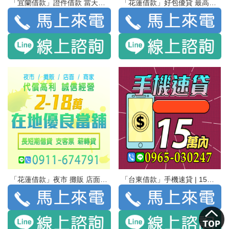
「宜蘭借款」證件借款 當天核貸 彈性靈活 | 26萬內 來電就借
「花蓮借款」好包優貸 最高額 最低利 | 門檻低 審核快 免費諮詢 免費鑑價 合法代書
「花蓮借款」夜市 攤販 店面 商家 代償高利 誠信經營 | 2-18萬 在地優良當舖 長短期借貸 支客票 薪轉貸
「台東借款」手機速貸 | 15萬內 免押免保免聯徵