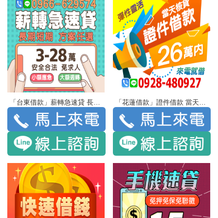
「台東借款」薪轉急速貸 長期短期 方案任選 | 3-28萬 免手續費 免求人 小額應急 大額週轉
「花蓮借款」證件借款 當天核貸 彈性靈活 | 26萬內 來電就借