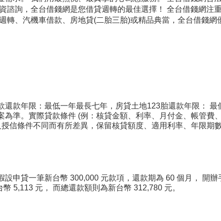
融資諮詢，全台借錢網是您借貸週轉的最佳選擇！ 全台借錢網注
金週轉、汽機車借款、房地貸(二胎三胎)或精品典當，全台借錢
款還款年限：最低一年最長七年，房貸土地123胎還款年限： 
方案為準。實際貸款條件 (例：核貸金額、利率、月付金、帳管
品及授信條件不同而有所差異，保留核貸額度、適用利率、年限期
貸一筆新台幣 300,000 元款項，還款期為 60 個月， 開辦
5,113 元， 而總還款額則為新台幣 312,780 元。