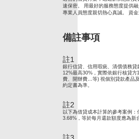
速保密。 用最好的服務態度提供
專業人員態度親切熱心真誠。 資
備註事項
註1
銀行信貸、信用瑕疵、清償債務貸
12%最高30%，實際依銀行核貸
費、開辦費…等) 視個別貸款產
約定書為準。
註2
以下為借貸成本計算的參考案例：假設申
3.68%，等於每月還款額度應為新台幣 
註3