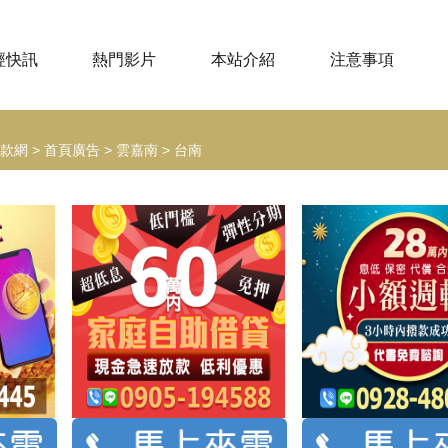
經快訊
熱門影片
本站介紹
注意事項
款網
>
首頁廣告
>
雲嘉南
>
台南