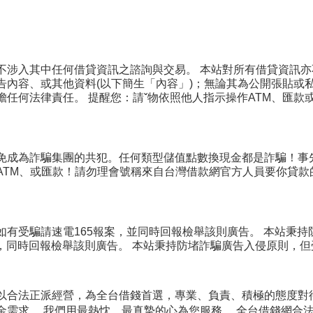
不涉入其中任何借貸資訊之諮詢與交易。 本站對所有借貸資訊亦
告內容、或其他資料(以下簡生「內容」)；無論其為公開張貼或
擔任何法律責任。 提醒您：請ˇ物依照他人指示操作ATM、匯款
免成為詐騙集團的共犯。任何類型儲值點數換現金都是詐騙！事
ATM、或匯款！請勿理會號稱來自台灣借款網官方人員要你貸款
如有受騙請速電165報案，並同時回報檢舉該則廣告。 本站秉
案，同時回報檢舉該則廣告。 本站秉持防堵詐騙廣告入侵原則，
以合法正派經營，為全台借錢首選，專業、負責、積極的態度對
金需求。 我們用最熱忱、最真摯的心為您服務。 全台借錢網合