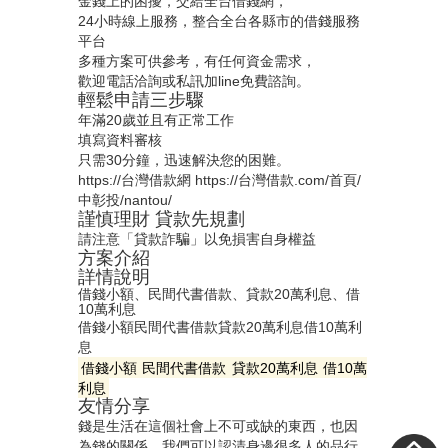
金錢上的困擾，交給全台借錢網，
24小時線上服務，整合全台各縣市的借錢服務
平台
多種方案可供參考，有任何資金需求，
歡迎電話洽詢或私訊加line免費諮詢。
輕鬆申請三步驟
年滿20歲並且有正常工作
填寫資料審核
只需30分鐘，迅速解決您的困難。
https://台灣借款網
https://台灣借款.com/首頁/
中彰投/nantou/
謹慎理財 貸款先規劃
請注意「貸款詐騙」以免損害自身權益
方案介紹
詳情說明
借錢小額、民間代書借款、貸款20萬利息、借
10萬利息
借錢小額
民間代書借款
貸款20萬利息
借10萬利
息
借錢小額
民間代書借款
貸款20萬利息
借10萬
利息
友情分享
錢是生活在這個社會上不可或缺的東西，也因
為錢的關係，我們可以認清身邊很多人的品行