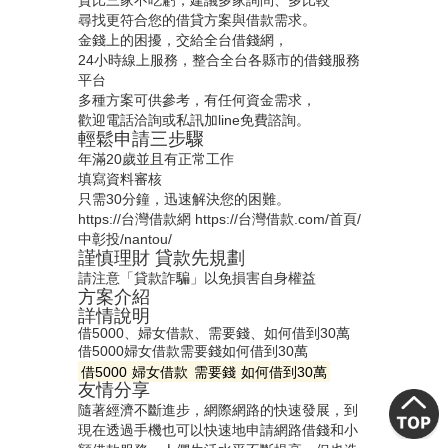
貨比三家不吃虧，建議多家詢問、多比較
尋找更符合您的借貸方案與借款需求。
金錢上的困擾，交給全台借錢網，
24小時線上服務，整合全台各縣市的借錢服務
平台
多種方案可供參考，有任何資金需求，
歡迎電話洽詢或私訊加line免費諮詢。
輕鬆申請三步驟
年滿20歲並且有正常工作
填寫資料審核
只需30分鐘，迅速解決您的困難。
https://台灣借款網
https://台灣借款.com/首頁/
中彰投/nantou/
謹慎理財 貸款先規劃
請注意「貸款詐騙」以免損害自身權益
方案介紹
詳情說明
借5000、婦女借款、需要錢、如何借到30萬
借5000
婦女借款
需要錢
如何借到30萬
借5000
婦女借款
需要錢
如何借到30萬
友情分享
隨著經濟不斷進步，網際網路的快速發展，到
現在透過手機也可以快速地申請網路借錢和小