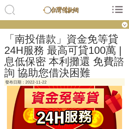
「南投借款」資金免等貸
24H服務 最高可貸100萬 |
息低保密 本利攤還 免費諮
詢 協助您借決困難
發布日期：2022-11-22