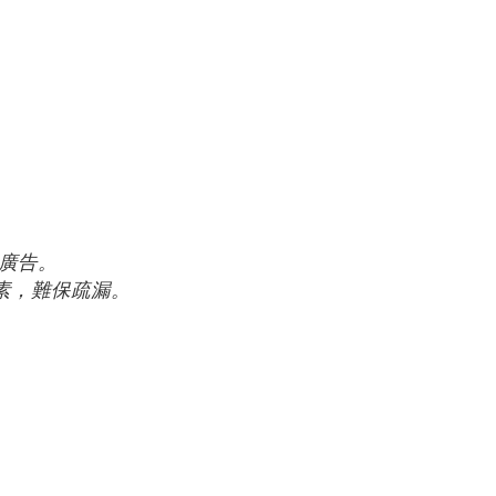
則廣告。
素，難保疏漏。