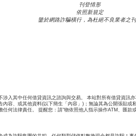
刊登情形
依照新規定
鑒於網路詐騙橫行，為杜絕不良業者之
不涉入其中任何借貸資訊之諮詢與交易。 本站對所有借貸資訊亦
告內容、或其他資料(以下簡生「內容」)；無論其為公開張貼或
擔任何法律責任。 提醒您：請ˇ物依照他人指示操作ATM、匯款
免成為詐騙集團的共犯。任何類型儲值點數換現金都是詐騙！事