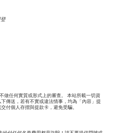
刊登
不做任何實質或形式上的審查。 本站所載一切資
私下傳送，若有不實或違法情事，均為「內容」提
或交付個人存摺與提款卡，避免受騙。
先給付任何名義費用都是詐騙！請不要提供門號或