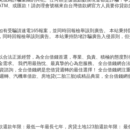
ATM、或匯款！請勿理會號稱來自台灣借款網官方人員要你貸款
如有受騙請速電165報案，並同時回報檢舉該則廣告。 本站秉
案，同時回報檢舉該則廣告。 本站秉持防堵詐騙廣告入侵原則，
以合法正派經營，為全台借錢首選，專業、負責、積極的態度對
金需求。 我們用最熱忱、最真摯的心為您服務。 全台借錢網合
融資諮詢，全台借錢網是您借貸週轉的最佳選擇！ 全台借錢網注
金週轉、汽機車借款、房地貸(二胎三胎)或精品典當，全台借錢
款還款年限：最低一年最長七年，房貸土地123胎還款年限： 