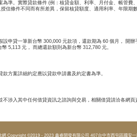
方案為準。實際貸款條件 (例：核貸金額、利率、月付金、帳管
品及授信條件不同而有所差異，保留核貸額度、適用利率、年限期
貸一筆新台幣 300,000 元款項，還款期為 60 個月， 開辦
5,113 元， 而總還款額則為新台幣 312,780 元。
貸款方案詳細約定應以貸款申請書及約定書為準。
並不涉入其中任何借貸資訊之諮詢與交易，相關借貸請洽各網頁
 Copyright ©2019 - 2023 鑫睿開發有限公司 407台中市西屯區國安