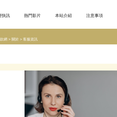
經快訊
熱門影片
本站介紹
注意事項
款網
>
關於
>
客服資訊